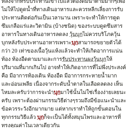
หลังจากที่รับประทานเข้าไปแล้วต้องดื่มน้ำตามมากๆเพื่อ
ไม่ให้ไปดูดน้ำที่ทางเดินอาหารและควรหลีกเลี่ยงการรับ
ประทานติดต่อกันเป็นเวลานาน เพราะจะทำให้การดูด
ซึมเกลือแร่และวิตามิน (บ้างชนิด) ของระบบดูดซึมสาร
อาหารในทางเดินอาหารลดลง
วุ้นบุก
ไม่ควรบริโภควุ้น
บุกหลังรับประทานอาหารเพราะ
บุก
สามารถขยายตัวได้
กว่า 20 เท่าของเนื้อวุ้นแห้งแล้วจะทำให้เกิดอาการแน่น
ท้อง ท้องอืดตามมาและการ
รับประทานผงวุ้นบุก
ให้
ปริมาณที่มากเกินไป อาจทำให้เกิดอาการที่ไม่พึ่งประสงค์
คือ มีอาการท้องเดิน ท้องอืด มีอาการกระหายน้ำมาก
และอ่อนเพลีย เนื่องจากระดับน้ำตาลในเลือดลดลง เห็น
ไหมละครับว่าการจะนำ
บุก
มาใช้นั้นไม่ใช่เรื่องง่ายเลยนะ
ครับ เพราะต้องผ่านกรรมวิธีต่างๆรวมถึงมีข้อแนะนำและ
ข้อควรระวังอีกมากมาย แต่หากเราทำให้ถูกขั้นตอนใน
ทุกกรรมวิธีแล้ว
บุก
ก็จะเป็นได้ทั้งสมุนไพรและอาหารที่
ทรงคุณค่าในเวลาเดียวกัน