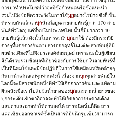
ออกฤทธิ์นั้น ในบทความนี้จึงจะของกล่าวถึงการใช้บุกใน
การมาทำประโยชน์ว่าจะมีข้อกำหนดหรือข้อแนะนำ
รวมไปถึงข้อที่ควรระวังในการใช้
บุก
อย่างไรบ้าง ซึ่งก็เป็น
ที่ทราบกันแล้วว่า
บุก
นั้นมีอยู่หลายสายพันธุ์(กว่า 170 สาย
พันธุ์ทั่วโลก) แค่ที่พบในประเทศไทยนั้นก็มีมากกว่า 40
สายพันธุ์แล้ว ดังนั้นในการจะนำ
บุก
มาใช้ ต้องมีกรรมวิธี
ต่างๆที่แตกต่างกันตามสารออกฤทธิ์ในแต่ละสายพันธุ์ที่มี
ผลข้างเคียงที่ไม่พึงประสงค์ต่อมนุษย์ เพราะฉะนั้นผู้เขียน
จึงได้รวบรวมข้อมูลทีเกี่ยวข้องกับการใช้บุกในสายพันธ์ที่
เป็นที่นิยมใช้และมีข้อปฏิบัติในการใช้เหมือนหรือคล้ายๆ
กันมานำเสนอแก่ทุกท่านดังนี้ เนื่องจาก
บุก
ทุกสายพันธุ์ใน
โลกนี้จะมีสารชนิดหนึ่งที่ทำให้เกิดอาการคัน และแพ้ตาม
ผิวหนังเมื่อเราไปสัมผัสน้ำยางของ
บุก
และหากน้ำยางของ
บุกกระเด็นเข้าตาก็อาจจะทำให้เกิดอาการระคางเคือง
แสบตาและอาจทำให้ตาบอดได้ สารชนิดนั้นก็คือ สาร
แคลเซียมออกซาเรต์ซึ่งเป็นสารที่มีผนึกรูปเข็ม(สามารถ