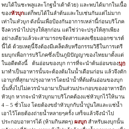
พบได้ในชะพลูและโกฐน้ำเต้าด้วย) และพบได้มากในเนื้อ
ของ
หัวบุก
แต่ก็พบได้ในลำต้นและใบเช่นกันแต่ไม่มาก
เท่าใน
หัวบุก
ดังนั้นเพื่อป้องกันอาการเหล่านี้ก่อนบริโภค
จึงควรนำไปปรุงให้สุกก่อน แต่ใช่ว่าจะปรุงให้สุกเพียง
อย่างเดียวแล้วจะสามารถขจัดสารแคลเซียมออกซาเรต์
นี้ได้ ด้วยเหตุนี้จึงต้องมีเคล็ดลับหรือกรรมวิธีในการเตรี
ยมบุกเพื่อการบริโภคซึ่งเป็นภูมิปัญญาของไทยมาตั้งแต่
ในอดีตดังนี้ ต้นอ่อนของบุก การที่จะนำต้นอ่อนของ
บุก
มาทำเป็นอาหารนั้นจะต้องต้มในน้ำเดือนก่อน แล้วจึงตัก
เอาบุกที่สุกมาปรุงอาหารโดยนำน้ำที่ต้มต้นอ่อนของบุก
นั้นทิ้งไปไม่ควรนำเอามาเป็นส่วนประกอบของอาหารอีก
หัวบุก หากจะนำหัวบุก
มาบริโภคต้องแช่หัวบุกไว้ให้นาน
4 – 5 ชั่วโมง โดยต้องขยำหัวบุกกับน้ำปูนใสและแช่น้ำ
เอาไว้โดยต้องถ่ายน้ำหลายๆครั้ง เสร็จแล้วจึงนำไป
ประกอบอาหารได้ (ห้ามกินสดๆ)
ผงบุก
สำหรับผงบุกนั้น