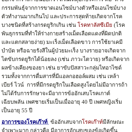
กรรมพันธุ์จากการขาดเอนไซม์บางตัวหรือเอนไซม์บาง
ตัวทำงานมากเกินไป และประการสุดท้ายเกิดจากโรค
บางชนิดที่สร้างกรดยูริกเกิน เช่น
โรคทาลัสซีเมีย
(โรค
พันธุกรรมที่ทำให้ร่างกายสร้างเม็ดเลือดแดงที่ผิดปกติ
และแตกสลายง่าย) มะเร็งเม็ดเลือดขาว การใช้ยาเคมี
บำบัด หรือฉายรังสีในผู้ป่วยมะเร็ง บางรายอาจเกิดจาก
ไตขับกรดยูริกได้น้อยลง (เช่น ภาวะไตวาย) หรือเกิดจาก
ผลข้างเคียงของยา เช่น ยาขับปัสสาวะกลุ่มไทอาไซด์
รวมทั้งจากการดื่มสารที่มีแอลกอฮอล์ผสม เช่น เหล้า
เบียร์ ไวน์ การที่มีกรดยูริกในเลือดสูงโดยไม่มีอาการถ้า
ไม่ได้รับการรักษาจะมีอาการข้ออักเสบโรคเกาต์
เฉียบพลัน เพศชายเริ่มเป็นเมื่ออายุ 40 ปี เพศหญิงเริ่ม
เป็นอายุ 55 ปี
อาการของโรคเก๊าท์
ข้ออักเสบจาก
โรคเก๊าท์
มีลักษณะ
จำเพาะมาก กล่าวคือ มีอาการอักเสบของข้อเกิดขึ้น