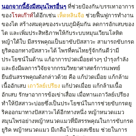
นอกจากนี้ยังมีสมุนไพรอื่นๆ
ที่ช่วยป้องกัน/บรรเทาอาการ
ของ
โรคเก๊าท์
ได้อีกเช่น
เห็ดหลินจือ
ช่วยฟื้นฟูการทำงาน
ของไต สร้างสมดุลของระบบภูมิคุ้มกัน ลดการอักเสบของ
ไต และเพิ่มประสิทธิภาพให้กับระบบหมุนเวียนโลหิต
หญ้าใต้ใบ มีสรรพคุณเป็นยาขับปัสสาวะ สามารถขับกรด
ยูริคออกทางปัสสาวะได้ ไพรที่คนไทยรู้จักกันดีว่ามี
ประโยชน์ในด้าน แก้อาการปวดเมื่อยต่างๆ บำรุงกำลัง
และยังมีผลการวิจัยจากกรมวิทยาศาสตร์การแพทย์
ยืนยันสรรพคุณดังกล่าวด้วย คือ แก้ปวดเมื่อย แก้กล้าม
เนื้ออักเสบ
เถาวัลย์เปรียง
แก้ปวดเมื่อย แก้กล้ามเนื้อ
อักเสบ รักษาอาการข้อเข่าเสื่อม เมื่อทานเถาวัลย์เปรียง
ทำให้ปัสสาวะบ่อยซึ่งเป็นประโยชน์ในการช่วยขับกรดยู
ริคออกมาทางปัสสาวะได้อีกทางหนึ่ง หญ้าหนวดแมว
สมุนไพรอย่างหญ้าหนวดแมวที่มีสรรพคุณในการขับกรด
ยูริค หญ้าหนวดแมว มีเกลือโปรแตสเซียม ช่วยในการ