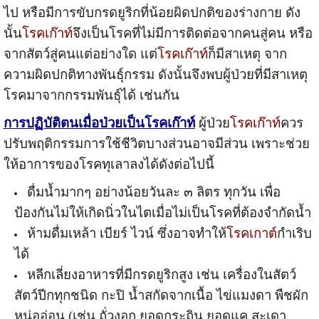
ไป หรือมีการขับกรดยูริกที่น้อยผิดปกติของร่างกาย ดัง
นั้น
โรคเก๊าท์
จึงเป็นโรคที่ไม่มีการติดต่อจากคนสู่คน หรือ
จากสัตว์สู่คนแต่อย่างใด แต่
โรคเก๊าท์
ก็มีสาเหตุ จาก
ความผิดปกติทางพันธุ์กรรม ดังนั้นจึงพบผู้ป่วยที่มีสาเหตุ
โรคมาจากกรรมพันธุ์ได้ เช่นกัน
การปฏิบัติตนเมื่อป่วยเป็นโรคเก๊าท์
ผู้ป่วย
โรคเก๊าท์
ควร
ปรับพฤติกรรมการใช้ชีวิตบางส่วนอาจมีส่วน เพราะช่วย
ให้อาการของโรคทุเลาลงได้ดังต่อไปนี้
ดื่มน้ำมากๆ อย่างน้อยวันละ ๓ ลิตร ทุกวัน เพื่อ
ป้องกันไม่ให้เกิดนิ่วในไตเมื่อไม่เป็นโรคที่ต้องจำกัดน้ำ
ห้ามดื่มเหล้า เบียร์ ไวน์ ซึ่งอาจทำให้
โรคเกาต์
กำเริบ
ได้
หลีกเลี่ยงอาหารที่มีกรดยูริกสูง เช่น เครื่องในสัตว์
สัตว์ปีกทุกชนิด กะปิ น้ำสกัดจากเนื้อ ไข่แมงดา พืชผัก
หน่ออ่อน (เช่น ถั่วงอก ยอดกระถิน ยอดแค สะเดา