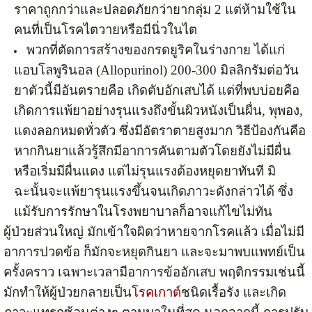
ราคาถูกกว่าและปลอดภัยกว่ายากลุ่ม 2 แต่ห้ามใช้ใน
คนที่เป็นโรคไตวายหรือมีนิ่วในไต
พวกที่ตัดการสร้างของกรดยูริคในร่างกาย ได้แก่
แอบโลพูรินอล (Allopurinol) 200-300 มิลลิกรัมต่อวัน
ยาตัวนี้มีอันตรายคือ เกิดตับอักเสบได้ แต่ที่พบบ่อยคือ
เกิดการแพ้ยาอย่างรุนแรงถึงขั้นผิวหนังเป็นผื่น, พุพอง,
แดงลอกหมดทั่วตัว ซึ่งมีอัตราตายสูงมาก วิธีป้องกันคือ
หากกินยาแล้วรู้สึกมีอาการคันตามตัวโดยยังไม่มีผื่น
หรือเริ่มมีผื่นแดง แต่ไม่รุนแรงต้องหยุดยาทันที มิ
ฉะนั้นจะแพ้ยารุนแรงขึ้นจนเกิดภาวะดังกล่าวได้ ซึ่ง
แม้รับการรักษาในโรงพยาบาลก็อาจแก้ไขไม่ทัน
ผู้ป่วยส่วนใหญ่ มักเข้าใจผิดว่าหายจากโรคแล้ว เมื่อไม่มี
อาการปวดข้อ ก็มักจะหยุดกินยา และจะมาพบแพทย์เป็น
ครั้งคราว เฉพาะเวลามีอาการข้ออักเสบ พฤติกรรมเช่นนี้
มักทำให้ผู้ป่วยกลายเป็น
โรคเกาต์
ชนิดเรื้อรัง และเกิด