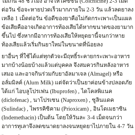
ไม่เกิน 48 ชั่วโมง อาจให้โคซิซิน (Colchicine) 2-3 เม็ด
ต่อวัน ข้อจะหายปวดเร็วมากภายใน 2-3 วัน แล้วลดยาลง
เหลือ 1 เม็ดต่อวัน ข้อดีของยาคือไม่กัดกระเพาะเป็นแผล
ข้อเสียคืออาจเกิดอาการท้องเสียได้หากขนาดของยามาก
ขึ้นไป ซึ่งหากมีอาการท้องเสียให้หยุดยานี้จนกว่าหาย
ท้องเสียแล้วเริ่มกินยาใหม่ในขนาดที่น้อยลง
ยาอื่นๆ ที่ใช้ได้แต่ทุกตัวจะมีฤทธิ์ระคายกระเพาะอาหาร
มากบ้างน้อยบ้างแล้วแต่บุคคล จึงสมควรกินหลังอาหาร
เสมอ และอาจกินร่วมกับยาอัลมาเจล (Almagel) หรือ
อลั่มมิลค์ (Alum Milk) แต่จัดว่าเป็นยาค่อนข้างปลอดภัย
ได้แก่ ไอบลูโปรเฟน (Ibuprofen) , ไดโคลพิแนค
(diclofenac) , นาโปรเซน (Naproxen) , ซูลินแดค
(Sulindac) , ไพรรคิซิคาม (Prioxicam) , อินโดเมธาซิน
(Indemethacin) เป็นต้น โดยให้วันละ 3-4 เม็ดจนกว่า
อาการทุเลาจึงลดขนาดยาลงจนหยุดยาไปภายใน 4-7 วัน