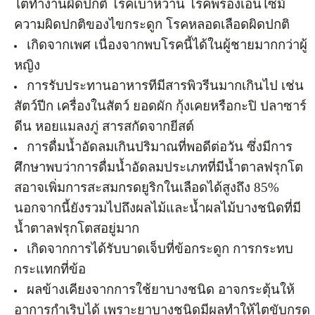
ไตทำงานผิดปกติ โรคเบาหวาน โรคพร่องเอนไซม์
ความผิดปกติของไขกระดูก โรคหลอดเลือดผิดปกติ
เกิดจากเพศ เนื่องจากพบโรคนี้ได้ในผู้ชายมากกว่าผู้
หญิง
การรับประทานอาหารทีมีสารพิวรีนมากเกินไป เช่น
สัตว์ปีก เครื่องในสัตว์ ยอดผัก กุ้งเคยหรือกะปิ ปลาซาร์
ดีน หอยแมลงภู่ สารสกัดจากยีสต์
การดื่มน้ำอัดลมเกินปริมาณที่พอดีต่อวัน ซึ่งมีการ
ศึกษาพบว่าการดื่มน้ำอัดลมประเภทที่มีน้ำตาลฟรุกโต
สอาจเพิ่มการสะสมกรดยูริกในเลือดได้สูงถึง 85%
นอกจากนี้ยังรวมไปถึงผลไม้และน้ำผลไม้บางชนิดที่มี
น้ำตาลฟรุกโตสอยู่มาก
เกิดจากการได้รับบาดเจ็บที่ข้อกระดูก การกระทบ
กระแทกที่ข้อ
ผลข้างเคียงจากการใช้ยาบางชนิด อาจกระตุ้นให้
อาการกำเริบได้ เพราะยาบางชนิดมีผลทำให้ไตขับกรด