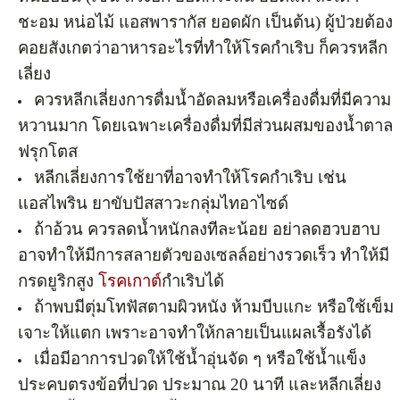
ชะอม หน่อไม้ แอสพารากัส ยอดผัก เป็นต้น) ผู้ป่วยต้อง
คอยสังเกตว่าอาหารอะไรที่ทำให้โรคกำเริบ ก็ควรหลีก
เลี่ยง
ควรหลีกเลี่ยงการดื่มน้ำอัดลมหรือเครื่องดื่มที่มีความ
หวานมาก โดยเฉพาะเครื่องดื่มที่มีส่วนผสมของน้ำตาล
ฟรุกโตส
หลีกเลี่ยงการใช้ยาที่อาจทำให้โรคกำเริบ เช่น
แอสไพริน ยาขับปัสสาวะกลุ่มไทอาไซด์
ถ้าอ้วน ควรลดน้ำหนักลงทีละน้อย อย่าลดฮวบฮาบ
อาจทำให้มีการสลายตัวของเซลล์อย่างรวดเร็ว ทำให้มี
กรดยูริกสูง
โรคเกาต์
กำเริบได้
ถ้าพบมีตุ่มโทฟัสตามผิวหนัง ห้ามบีบแกะ หรือใช้เข็ม
เจาะให้แตก เพราะอาจทำให้กลายเป็นแผลเรื้อรังได้
เมื่อมีอาการปวดให้ใช้น้ำอุ่นจัด ๆ หรือใช้น้ำแข็ง
ประคบตรงข้อที่ปวด ประมาณ 20 นาที และหลีกเลี่ยง