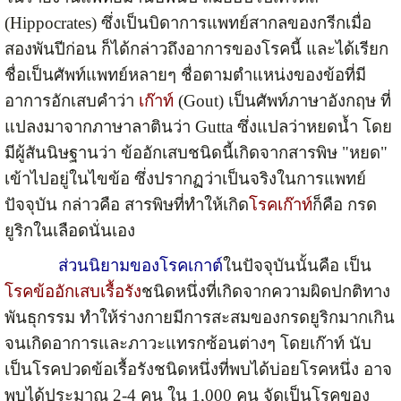
(Hippocrates) ซึ่งเป็นบิดาการแพทย์สากลของกรีกเมื่อ
สองพันปีก่อน ก็ได้กล่าวถึงอาการของโรคนี้ และได้เรียก
ชื่อเป็นศัพท์แพทย์หลายๆ ชื่อตามตำแหน่งของข้อที่มี
อาการอักเสบคำว่า
เก๊าท์
(Gout) เป็นศัพท์ภาษาอังกฤษ ที่
แปลงมาจากภาษาลาตินว่า Gutta ซึ่งแปลว่าหยดน้ำ โดย
มีผู้สันนิษฐานว่า ข้ออักเสบชนิดนี้เกิดจากสารพิษ "หยด"
เข้าไปอยู่ในไขข้อ ซึ่งปรากฏว่าเป็นจริงในการแพทย์
ปัจจุบัน กล่าวคือ สารพิษที่ทำให้เกิด
โรคเก๊าท์
ก็คือ กรด
ยูริกในเลือดนั่นเอง
ส่วนนิยามของโรคเกาต์
ในปัจจุบันนั้นคือ เป็น
โรคข้ออักเสบเรื้อรัง
ชนิดหนึ่งที่เกิดจากความผิดปกติทาง
พันธุกรรม ทำให้ร่างกายมีการสะสมของกรดยูริกมากเกิน
จนเกิดอาการและภาวะแทรกซ้อนต่างๆ โดยเก๊าท์ นับ
เป็นโรคปวดข้อเรื้อรังชนิดหนึ่งที่พบได้บ่อยโรคหนึ่ง อาจ
พบได้ประมาณ 2-4 คน ใน 1,000 คน จัดเป็นโรคของ