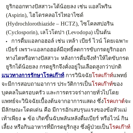
ยูริกออกทางปัสสาวะได้น้อยลง เช่น แอสไพริน
(Aspirin), ไฮโดรคลอโรไทอาไซด์
(Hydrochlorothiazide – HCTZ), ไซโคลสปอริน
(Cyclosporin), เลโวโดปา (Levodopa) เป็นต้น
การดื่มแอลกอฮอล์ เช่น เหล้า เบียร์ ไวน์ โดยเฉพาะ
เบียร์ เพราะแอลกอฮอล์มีฤทธิ์ลดการขับกรดยูริกออก
ทางไตหรือทางปัสสาวะ หลังการดื่มจึงทำให้ไตขับกรด
ยูริกได้น้อยลง กรดยูริกจึงคั่งอยู่ในเลือดสูงกว่าปกติ
แนวทางการรักษาโรคเก๊าท์
การวินิจฉัย
โรคเก๊าท์
แพทย์
จะมีการสอบถามอาการ ประวัติการเป็น
โรคเก๊าท์
ของ
บุคคลในครอบครัว และการตรวจร่างกายทั่วไปโดย
แพทย์จะวินิจฉัยเบื้องต้นจากอาการแสดง ซึ่ง
โรคเกาต์
จะ
มีลักษณะโดดเด่น คือ มีการอักเสบรุนแรงของข้อหัวแม่
เท้าเพียง ๑ ข้อ เกิดขึ้นฉับพลันหลังดื่มเบียร์ หรือไวน์ กิน
เลี้ยง หรือกินอาหารที่มีกรดยูริกสูง ซึ่งผู้ป่วยเป็น
โรคเก๊าท์