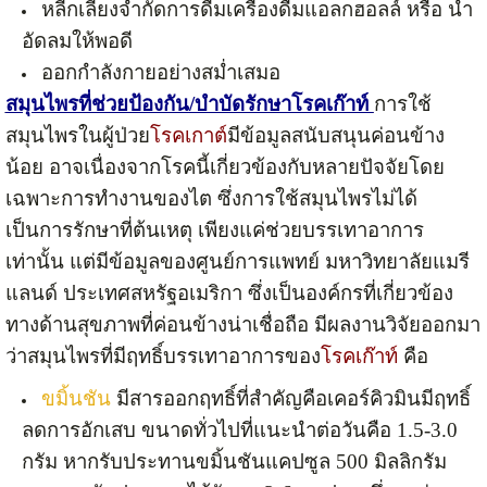
หลีกเลี่ยงจำกัดการดื่มเครื่องดื่มแอลกฮอลล์ หรือ น้ำ
อัดลมให้พอดี
ออกกำลังกายอย่างสม่ำเสมอ
สมุนไพรที่ช่วยป้องกัน/บำบัดรักษาโรคเก๊าท์
การใช้
สมุนไพรในผู้ป่วย
โรคเกาต์
มีข้อมูลสนับสนุนค่อนข้าง
น้อย อาจเนื่องจากโรคนี้เกี่ยวข้องกับหลายปัจจัยโดย
เฉพาะการทำงานของไต ซึ่งการใช้สมุนไพรไม่ได้
เป็นการรักษาที่ต้นเหตุ เพียงแค่ช่วยบรรเทาอาการ
เท่านั้น แต่มีข้อมูลของศูนย์การแพทย์ มหาวิทยาลัยแมรี
แลนด์ ประเทศสหรัฐอเมริกา ซึ่งเป็นองค์กรที่เกี่ยวข้อง
ทางด้านสุขภาพที่ค่อนข้างน่าเชื่อถือ มีผลงานวิจัยออกมา
ว่าสมุนไพรที่มีฤทธิ์บรรเทาอาการของ
โรคเก๊าท์
คือ
ขมิ้นชัน
มีสารออกฤทธิ์ที่สำคัญคือเคอร์คิวมินมีฤทธิ์
ลดการอักเสบ ขนาดทั่วไปที่แนะนำต่อวันคือ 1.5-3.0
กรัม หากรับประทานขมิ้นชันแคปซูล 500 มิลลิกรัม