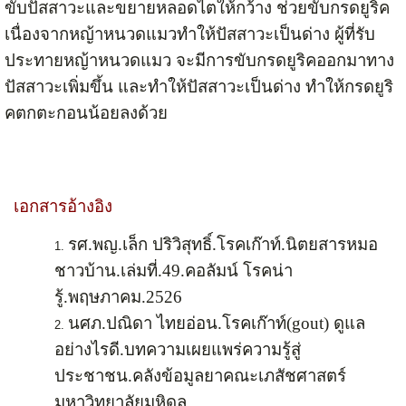
ขับปัสสาวะและขยายหลอดไตให้กว้าง ช่วยขับกรดยูริค
เนื่องจากหญ้าหนวดแมวทำให้ปัสสาวะเป็นด่าง ผู้ที่รับ
ประทายหญ้าหนวดแมว จะมีการขับกรดยูริคออกมาทาง
ปัสสาวะเพิ่มขึ้น และทำให้ปัสสาวะเป็นด่าง ทำให้กรดยูริ
คตกตะกอนน้อยลงด้วย
เอกสารอ้างอิง
รศ.พญ.เล็ก ปริวิสุทธิ์.โรคเก๊าท์.นิตยสารหมอ
ชาวบ้าน.เล่มที่.49.คอลัมน์ โรคน่า
รู้.พฤษภาคม.2526
นศภ.ปณิดา ไทยอ่อน.โรคเก๊าท์(gout) ดูแล
อย่างไรดี.บทความเผยแพร่ความรู้สู่
ประชาชน.คลังข้อมูลยาคณะเภสัชศาสตร์
มหาวิทยาลัยมหิดล.