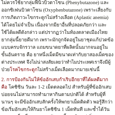
ไม่ควรใช้ยากลุ่มฟีนิวบิวตาโซน (Phenybutazone) และ
ออกซิเฟนบิวตาโซน (Oxyphenbutazone) เพราะเสี่ยงกับ
การเกิดภาวะไขกระดูกไม่สร้างเลือด (Aplastic anemia)
ได้โดยไม่จำเป็น เนื่องจากมียาอื่นที่ปลอดภัยกว่า และ
ใช้ได้ผลดีดังกล่าว แต่ปรากฏว่าในท้องตลาดเมืองไทย
ยากลุ่มนี้ยายดีมาก เพราะมักถูกจัดอยู่ในยาชุดแก้ปวดข้อ
แบบครบจักรวาล แถมขนาดยาที่ผลิตนั้นมากจนอยู่ใน
ขั้นอันตราย คือ ยาหนึ่งเม็ดมีขนาดเท่ากับยาสองเม็ดของ
ต่างประเทศ จึงไม่น่าสงสัยเลยว่าทำไมประเทศเราจึงมีผู้
ป่วย
โรคไขกระดูก
ไม่สร้างเม็ดเลือดมากมายเช่นนี้
2. การป้องกันไม่ให้ข้ออักเสบกำเริบอีกยาที่ได้ผลดีมาก
คือ
โคชิซิน วันละ 1-2 เม็ดตลอดไป สำหรับผู้ที่ข้ออักเสบ
บ่อยจนไม่สามารถทำมาหากินตามปกติได้ สำหรับผู้ที่
นานๆ จะมีข้ออักเสบสักครั้งให้พกยาเม็ดติดตัว พอรู้สึกว่า
ข้อเริ่มอักเสบให้กินยาโคชิซิน 1 เม็ดทันที และซ้ำได้วัน