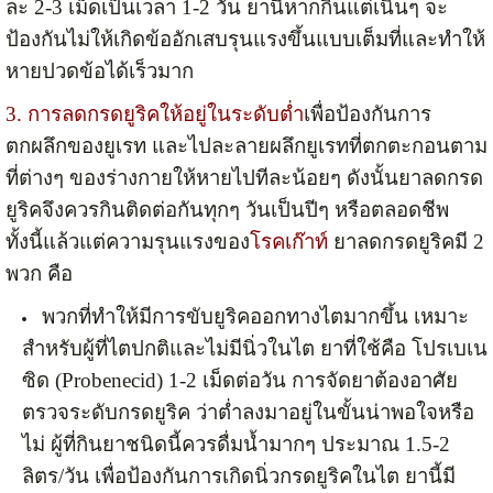
ละ 2-3 เม็ดเป็นเวลา 1-2 วัน ยานี้หากกินแต่เนิ่นๆ จะ
ป้องกันไม่ให้เกิดข้ออักเสบรุนแรงขึ้นแบบเต็มที่และทำให้
หายปวดข้อได้เร็วมาก
3. การลดกรดยูริคให้อยู่ในระดับต่ำ
เพื่อป้องกันการ
ตกผลึกของยูเรท และไปละลายผลึกยูเรทที่ตกตะกอนตาม
ที่ต่างๆ ของร่างกายให้หายไปทีละน้อยๆ ดังนั้นยาลดกรด
ยูริคจึงควรกินติดต่อกันทุกๆ วันเป็นปีๆ หรือตลอดชีพ
ทั้งนี้แล้วแต่ความรุนแรงของ
โรคเก๊าท์
ยาลดกรดยูริคมี 2
พวก คือ
พวกที่ทำให้มีการขับยูริคออกทางไตมากขึ้น เหมาะ
สำหรับผู้ที่ไตปกติและไม่มีนิ่วในไต ยาที่ใช้คือ โปรเบเน
ซิด (Probenecid) 1-2 เม็ดต่อวัน การจัดยาต้องอาศัย
ตรวจระดับกรดยูริค ว่าต่ำลงมาอยู่ในขั้นน่าพอใจหรือ
ไม่ ผู้ที่กินยาชนิดนี้ควรดื่มน้ำมากๆ ประมาณ 1.5-2
ลิตร/วัน เพื่อป้องกันการเกิดนิ่วกรดยูริคในไต ยานี้มี