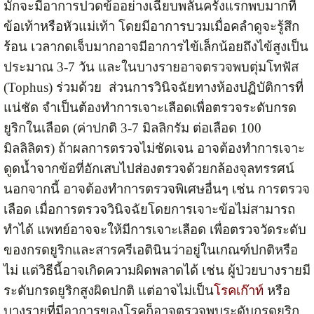
มักจะมีอาการปวดข้ออย่างเฉียบพลันครั้งแรกพบมากที่
ข้อเท้าหรือหัวแม่เท้า โดยมีอาการบวมเมื่อคลำดูจะรู้สึก
ร้อน เวลากดเจ็บมากอาจมีอาการไข้เล็กน้อยถึงไข้สูงเป็น
ประมาณ 3-7 วัน และในบางรายอาจตรวจพบตุ่มโทฟัส
(Tophus) ร่วมด้วย ส่วนการวินิจฉัยทางห้องปฏิบัติการที่
แน่ชัด จำเป็นต้องทำการเจาะเลือดเพื่อตรวจระดับกรด
ยูริกในเลือด (ค่าปกติ 3-7 มิลลิกรัม ต่อเลือด 100
มิลลิลิตร) ถ้าผลการตรวจไม่ชัดเจน อาจต้องทำการเจาะ
ดูดน้ำจากข้อที่อักเสบไปส่องตรวจด้วยกล้องจุลทรรศน์
นอกจากนี้ อาจต้องทำการตรวจพิเศษอื่นๆ เช่น การตรวจ
เลือด เมื่อการตรวจวินิจฉัยโดยการเจาะข้อไม่สามารถ
ทำได้ แพทย์อาจจะให้มีการเจาะเลือด เพื่อตรวจวัดระดับ
ของกรดยูริกและสารครีเอตินินว่าอยู่ในเกณฑ์ปกติหรือ
ไม่ แต่วิธีนี้อาจเกิดความผิดพลาดได้ เช่น ผู้ป่วยบางรายมี
ระดับกรดยูริกสูงผิดปกติ แต่อาจไม่เป็น
โรคเก๊าท์
หรือ
บางรายที่มีอาการของโรคก็อาจตรวจพบระดับกรดยูริก