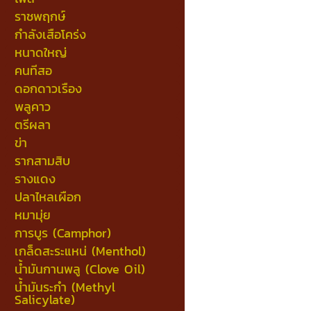
ราชพฤกษ์
กำลังเสือโคร่ง
หนาดใหญ่
คนทีสอ
ดอกดาวเรือง
พลูคาว
ตรีผลา
ข่า
รากสามสิบ
รางแดง
ปลาไหลเผือก
หมามุ่ย
การบูร (Camphor)
เกล็ดสะระแหน่ (Menthol)
น้ำมันกานพลู (Clove Oil)
น้ำมันระกำ (Methyl
Salicylate)