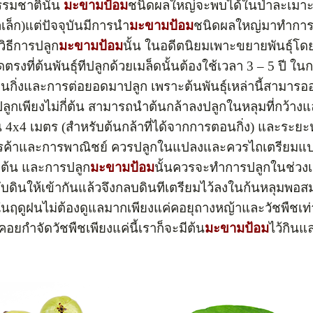
รรมชาตินั้น
มะขามป้อม
ชนิดผลใหญ่จะพบได้ในป่าละเมาะและ
ล็ก)แต่ปัจจุบันมีการนำ
มะขามป้อม
ชนิดผลใหญ่มาทำการเพ
ิธีการปลูก
มะขามป้อม
นั้น ในอดีตนิยมเพาะขยายพันธุ์โดย
ตรงที่ต้นพันธุ์ทีปลูกด้วยเมล็ดนั้นต้องใช้เวลา 3 – 5 ปี ใน
กิ่งและการต่อยอดมาปลูก เพราะต้นพันธุ์เหล่านี้สามารออก
ะปลูกเพียงไม่กี่ต้น สามารถนำต้นกล้าลงปลูกในหลุมที่กว้าง
น 4x4 เมตร (สำหรับต้นกล้าที่ได้จากการตอนกิ่ง) และระยะ
ค้าและการพาณิชย์ ควรปลูกในแปลงและควรไถเตรียมแปลง
างต้น และการปลูก
มะขามป้อม
นั้นควรจะทำการปลูกในช่วงเด
บดินให้เข้ากันแล้วจึงกลบดินทีเตรียมไว้ลงในก้นหลุมพอส
นฤดูฝนไม่ต้องดูแลมากเพียงแค่คอยุถางหญ้าและวัชพืชเท่า
คอยกำจัดวัชพืชเพียงแค่นี้เราก็จะมีต้น
มะขามป้อม
ไว้กินแ