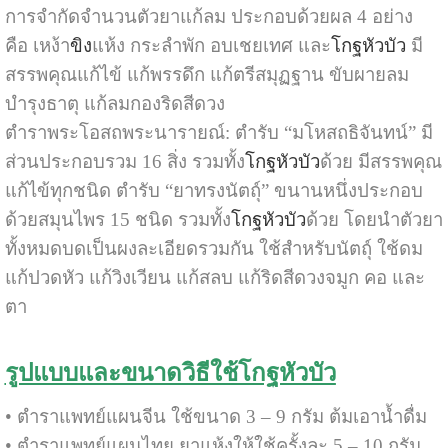
การจำกัดจำนวนตัวยาแก้ลม ประกอบด้วยผล 4 อย่าง
คือ เหง้า
ขิง
แห้ง กระลำพัก อบเชยเทศ และ
โกฐหัวบัว
มี
สรรพคุณแก้ไข้ แก้พรรดึก แก้ตรีสมุฏฐาน ขับผายลม
บำรุงธาตุ แก้ลมกองริดสีดวง
ตำราพระโอสถพระนารายณ์: ตำรับ “มโหสถธิจันทน์” มี
ส่วนประกอบรวม 16 สิ่ง รวมทั้ง
โกฐหัวบัว
ด้วย มีสรรพคุณ
แก้ไข้ทุกชนิด ตำรับ “ยาทรงนัตถุ์” ขนานหนึ่งประกอบ
ด้วยสมุนไพร 15 ชนิด รวมทั้ง
โกฐหัวบัว
ด้วย โดยนำตัวยา
ทั้งหมดบดเป็นผงละเอียดรวมกัน ใช้สำหรับนัตถุ์ ใช้ดม
แก้ปวดหัว แก้วิงเวียน แก้สลบ แก้ริดสีดวงจมูก คอ และ
ตา
รูปแบบและขนาดวิธีใช้โกฐหัวบัว
• ตำราแพทย์แผนจีน ใช้ขนาด 3 – 9 กรัม ต้มเอาน้ำดื่ม
• ตำราแพทย์แผนไทย ยาแห้งให้ใช้ครั้งละ 5 – 10 กรัม