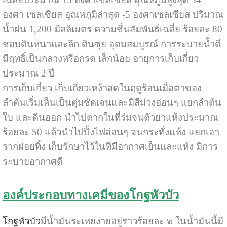
องศา เซลเซียส อุณหภูมิล่าสุด -5 องศาเซลเซียส ปริมาณ
น้ำฝน 1,200 มิลลิเมตร ความชื่นสัมพันธ์เฉลี่ย ร้อยละ 80
ชอบดินหนาและลึก ดินซุย อุดมสมบูรณ์ การระบายน้ำดี
มีฤทธิ์เป็นกลางหรือกรด เล็กน้อย อายุการเก็บเกี่ยว
ประมาณ 2 ปี
การเก็บเกี่ยว เก็บเกี่ยวเหง้าสดในฤดูร้อนเมื่อตาของ
ลำต้นเริ่มเห็นเป็นตุ่มชัดเจนและมีสีม่วงอ่อนๆ แยกลำต้น
ใบ และดินออก นำไปตากในที่ร่มจนตัวยาแห้งประมาณ
ร้อยละ 50 แล้วนำไปปิ้งไฟอ่อนๆ จนกระทั่งแห้ง แยกเอา
รากฝอยทิ้ง เก็บรักษาไว้ในที่มีอากาศเย็นและแห้ง มีการ
ระบายอากาศดี
องค์ประกอบทางเคมีของโกฐหัวบัว
โกฐหัวบัว
มีน้ำมันระเหยง่ายอยู่ราวร้อยละ ๒ ในน้ำมันนี้มี