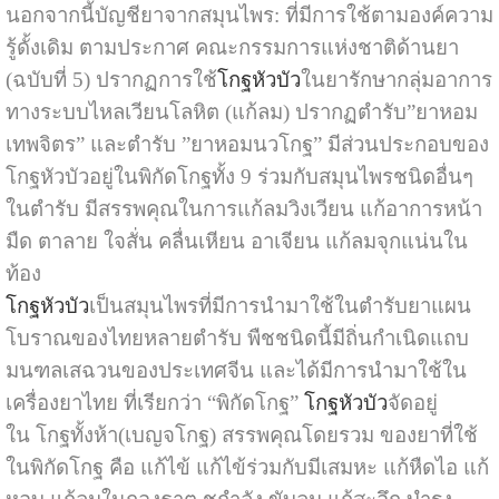
นอกจากนี้บัญชียาจากสมุนไพร: ที่มีการใช้ตามองค์ความ
รู้ดั้งเดิม ตามประกาศ คณะกรรมการแห่งชาติด้านยา
(ฉบับที่ 5) ปรากฏการใช้
โกฐหัวบัว
ในยารักษากลุ่มอาการ
ทางระบบไหลเวียนโลหิต (แก้ลม) ปรากฏตำรับ”ยาหอม
เทพจิตร” และตำรับ ”ยาหอมนวโกฐ” มีส่วนประกอบของ
โกฐหัวบัวอยู่ในพิกัดโกฐทั้ง 9 ร่วมกับสมุนไพรชนิดอื่นๆ
ในตำรับ มีสรรพคุณในการแก้ลมวิงเวียน แก้อาการหน้า
มืด ตาลาย ใจสั่น คลื่นเหียน อาเจียน แก้ลมจุกแน่นใน
ท้อง
โกฐหัวบัว
เป็นสมุนไพรที่มีการนำมาใช้ในตำรับยาแผน
โบราณของไทยหลายตำรับ พืชชนิดนี้มีถิ่นกำเนิดแถบ
มนฑลเสฉวนของประเทศจีน และได้มีการนำมาใช้ใน
เครื่องยาไทย ที่เรียกว่า “พิกัดโกฐ”
โกฐหัวบัว
จัดอยู่
ใน โกฐทั้งห้า(เบญจโกฐ) สรรพคุณโดยรวม ของยาที่ใช้
ในพิกัดโกฐ คือ แก้ไข้ แก้ไข้ร่วมกับมีเสมหะ แก้หืดไอ แก้