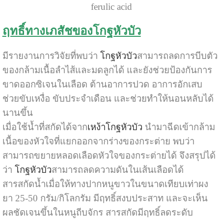
ferulic acid
ฤทธิ์ทางเภสัชของโกฐหัวบัว
มีรายงานการวิจัยที่พบว่า
โกฐหัวบัว
สามารถลดการบีบตัว
ของกล้ามเนื้อลำไส้และมดลูกได้ และยังช่วยป้องกันการ
ขาดออกซิเจนในเลือด ต้านอาการปวด อาการอักเสบ
ช่วยขับเหงื่อ ขับประจำเดือน และช่วยทำให้นอนหลับได้
นานขึ้น
เมื่อใช้น้ำที่สกัดได้จาก
เหง้า
โกฐหัวบัว
นำมาฉีดเข้ากล้าม
เนื้อของหัวใจที่แยกออกจากร่างของกระต่าย พบว่า
สามารถขยายหลอดเลือดหัวใจของกระต่ายได้ จึงสรุปได้
ว่า
โกฐหัวบัว
สามารถลดความดันในเส้นเลือดได้
สารสกัดน้ำเมื่อให้ทางปากหนูขาวในขนาดเทียบเท่าผง
ยา 25-50 กรัม/กิโลกรัม มีฤทธิ์สงบประสาท และจะเห็น
ผลชัดเจนขึ้นในหนูถีบจักร สารสกัดมีฤทธิ์ลดระดับ