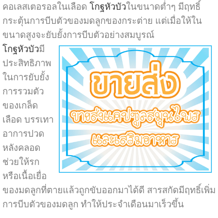
คอเลสเตอรอลในเลือด
โกฐหัวบัว
ในขนาดต่ำๆ มีฤทธิ์
กระตุ้นการบีบตัวของมดลูกของกระต่าย แต่เมื่อให้ใน
ขนาดสูงจะยับยั้งการบีบตัวอย่างสมบูรณ์
โกฐหัวบัว
มี
ประสิทธิภาพ
ในการยับยั้ง
การรวมตัว
ของเกล็ด
เลือด บรรเทา
อาการปวด
หลังคลอด
ช่วยให้รก
หรือเนื้อเยื่อ
ของมดลูกที่ตายแล้วถูกขับออกมาได้ดี สารสกัดมีฤทธิ์เพิ่ม
การบีบตัวของมดลูก ทำให้ประจำเดือนมาเร็วขึ้น