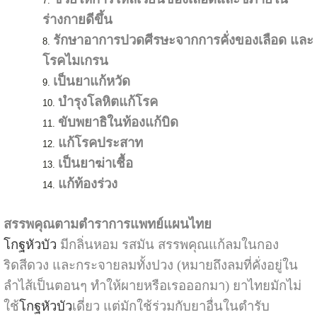
ร่างกายดีขึ้น
รักษาอาการปวดศีรษะจากการคั่งของเลือด และ
โรคไมเกรน
เป็นยาแก้หวัด
บํารุงโลหิตแก้โรค
ขับพยาธิในท้องแก้บิด
แก้โรคประสาท
เป็นยาฆ่าเชื้อ
แก้ท้องร่วง
สรรพคุณตามตำราการแพทย์แผนไทย
โกฐหัวบัว
มีกลิ่นหอม รสมัน สรรพคุณแก้ลมในกอง
ริดสีดวง และกระจายลมทั้งปวง (หมายถึงลมที่คั่งอยู่ใน
ลำไส้เป็นตอนๆ ทำให้ผายหรือเรอออกมา) ยาไทยมักไม่
ใช้
โกฐหัวบัว
เดี่ยว แต่มักใช้ร่วมกับยาอื่นในตำรับ