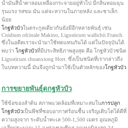
น้ำมันสีน้ำตาลอมเหลืองกระจายอยู่ทั่วไป มีกลิ่นหอมฉุน
รุนแรง รสขม มัน แต่จะหวานในภายหลัง และชาเล็ก
น้อย
โกฐหัวบัว
ในตระกูลเดียวกันยังมีอีกหลายพันธุ์ เช่น
Cnidium ofcinale Makino, Ligusticum wallichii Franch.
ซึ่งในอดีตเราจะนำมาใช้ทดแทนกันได้ แต่ในปัจจุบันได้
พบว่า
โกฐหัวบัว
ที่มีประสิทธิภาพสูงสุด คือ โกฐหัวบัวชนิด
Ligusticum chuanxiong Hort. ซึ่งเป็นชนิดที่เรากล่าวถึง
ในบทความนี้ มันจึงถูกนำมาใช้เป็นตัวหลักของ
โกฐหัวบัว
การขยายพันธุ์ดกฐหัวบัว
ใช้ข้อของลำต้น สภาพแวดล้อมที่เหมาะสมใน
การปลูก
โกฐหัวบัว
เป็นพืชที่ชอบอากาศร้อนชื้น เจริญเติบโตได้ดีที่
ความสูงจาก ระดับน้ำทะเล 500-1,500 เมตร อุณหภูมิ
เฉลี่ยประมาณ 15 องศาเซลเซียส อุณหภูมิสูงสุด 34