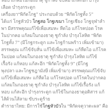
หอบ แก้ลมในกองธาตุ ชูกำลัง ขับลม แก้สะอึก บำรุง
เลือด บำรุงกระดูก
เครื่องยา“พิกัดโกฐ” ประกอบด้วย “พิกัดโกฐทั้ง 5”
ได้แก่ โกฐหัวบัว
โกฐสอ
โกฐเขมา
โกฐเชียง โกฐจุฬาลำ
พา มีสรรพคุณแก้ไข้เพื่อเสมหะ หืดไอ แก้โรคปอด โรค
ในปากคอ แก้ลมในกองธาตุ ชูกำลัง บำรุงโลหิต “พิกัด
โกฐทั้ง 7” (มีโกฐกระดูก และโกฐก้านพร้าว เพิ่มเข้ามา)
สรรพคุณ แก้ไข้จับสั่น แก้ไข้เพื่อเสมหะ แก้หืดไอ แก้โรค
ในปอด แก้ลมในกองธาตุ ชูกำลัง บำรุงโลหิต แก้ไข้
เรื้อรัง แก้หอบ แก้สะอึก “พิกัดโกฐทั้ง 9” (มีโกฐ
พุงปลา และโกฐชฎามังษี เพิ่มเข้ามา) สรรพคุณแก้ไข้จับ
แก้ไข้เพื่อเสมหะ แก้หืดไอ แก้โรคปอด แก้โรคในปากคอ
แก้ลมในกองธาตุ ชูกำลัง บำรุงโลหิต แก้ไข้เรื้อรัง แก้
หอบ แก้สะอึก บำรุงกระดูก แก้ไข้ในกองธาตุอติสาร แก้
ไส้ด้วนไส้ลาม ขับระดูร้าย
ตำรายาไทย: มีการใช้
โกฐหัวบัว
ใน “พิกัดจตุวาตะผล” คือ